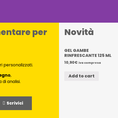
mentare per
Novità
GEL GAMBE
RINFRESCANTE 125 ML
10,90
€
iva compresa
ri personalizzati.
pegno
,
Add to cart
di analisi.
Scrivici