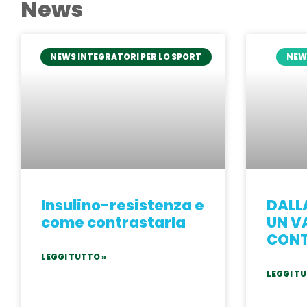
News
NEWS INTEGRATORI PER LO SPORT
NEW
Insulino-resistenza e
DALL
come contrastarla
UN V
CONT
LEGGI TUTTO »
LEGGI TU